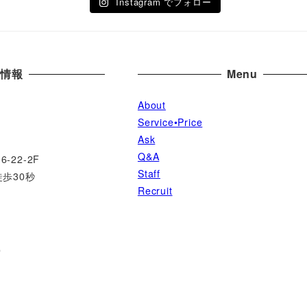
Instagram でフォロー
舗情報
Menu
About
Service•Price
Ask
Q&A
22-2F
Staff
徒歩30秒
Recruit
0