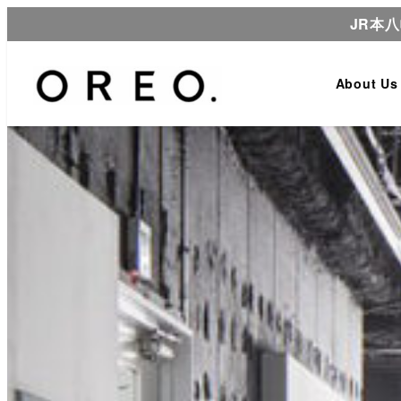
JR本
About Us