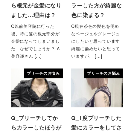
ら根元が金髪になり
ラーした方が綺麗な
ました…理由は？
色に染まる？
Q以前美容院に行った
Q現在茶色の髪色を明め
後、特に髪の根元部分が
なベージュやグレージュ
金髪になってしまいまし
にしたいと思っています
た…なぜでしょうか？ A_
綺麗に染めたいと思って
美容師さん […]
いますが、 […]
ブリーチのお悩み
ブリーチのお悩み
Q_ブリーチしてか
Q_1度ブリーチした
らカラーしたほうが
髪にカラーをしてさ