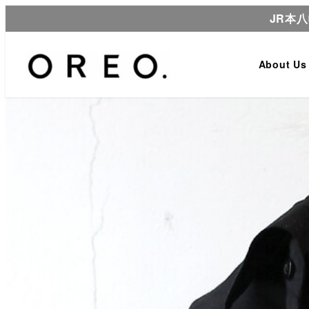
JR本
About Us