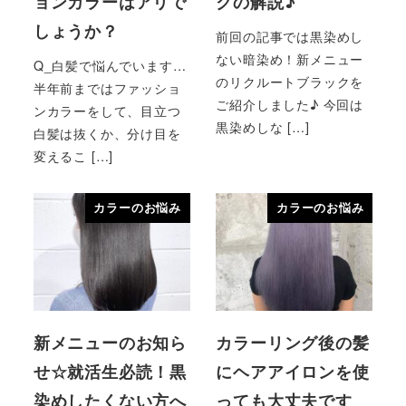
ョンカラーはアリで
クの解説♪
しょうか？
前回の記事では黒染めし
ない暗染め！新メニュー
Q_白髪で悩んでいます…
のリクルートブラックを
半年前まではファッショ
ご紹介しました♪ 今回は
ンカラーをして、目立つ
黒染めしな […]
白髪は抜くか、分け目を
変えるこ […]
カラーのお悩み
カラーのお悩み
新メニューのお知ら
カラーリング後の髪
せ☆就活生必読！黒
にヘアアイロンを使
染めしたくない方へ
っても大丈夫です