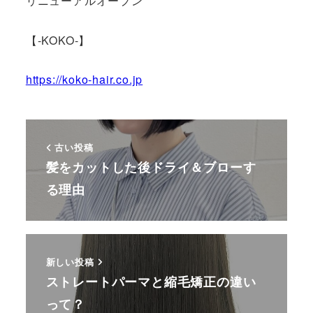
リニューアルオープン
【-KOKO-】
https://koko-hair.co.jp
古い投稿
髪をカットした後ドライ＆ブローす
る理由
新しい投稿
ストレートパーマと縮毛矯正の違い
って？