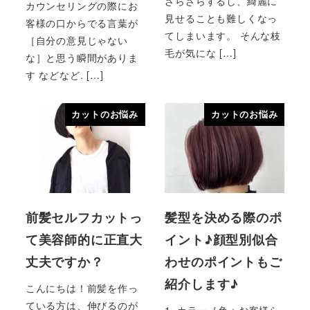
ざらざらするし、綺麗に
カウンセリングの際にお
見せることも難しくなっ
客様の口からでる言葉が
てしまいます。 そんな枝
［自分の意見じゃない
毛が気にな […]
な］と思う瞬間がありま
す などなど. […]
カットのお悩み
カットのお悩み
前髪セルフカットっ
髪型を決める際のポ
て美容師的に正直大
イント♪顔型別似合
丈夫ですか？
わせのポイントもご
紹介します♪
こんにちは！前髪を作っ
ている方は、伸びるのが
1_カラー［色＋お客様ら