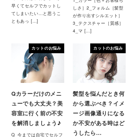
早くてセルフでカットし
しさ］2_フォルム［髪型
てしまいたい…と思うこ
が作り出すシルエット］
ともあっ […]
3_テクスチャー［質感］
4_マ […]
カットのお悩み
カットのお悩み
Qカラーだけのメニ
髪型を悩んだとき何
ューでも大丈夫？美
から選ぶべき？イメ
容室に行く前の不安
ージ画像通りになる
を解消しましょう♪
か不安がある時はど
うしたら…
Q_今までは自宅でセルフ