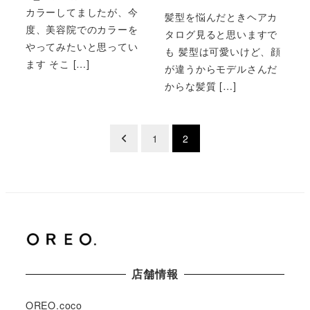
カラーしてましたが、今
髪型を悩んだときヘアカ
度、美容院でのカラーを
タログ見ると思いますで
やってみたいと思ってい
も 髪型は可愛いけど、顔
ます そこ […]
が違うからモデルさんだ
からな髪質 […]
投
1
2
稿
の
ペ
ー
店舗情報
ジ
送
OREO.coco