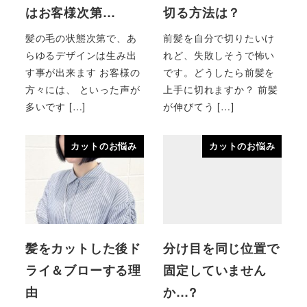
はお客様次第…
切る方法は？
髪の毛の状態次第で、あ
前髪を自分で切りたいけ
らゆるデザインは生み出
れど、失敗しそうで怖い
す事が出来ます お客様の
です。どうしたら前髪を
方々には、 といった声が
上手に切れますか？ 前髪
多いです […]
が伸びてう […]
カットのお悩み
カットのお悩み
髪をカットした後ド
分け目を同じ位置で
ライ＆ブローする理
固定していません
由
か…?