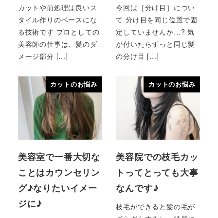
カットや前処理は良いス
今回は［分け目］につい
タイル作りのベースにな
て 分け目を同じ位置で固
る技術です プロとしての
定していませんか…? 気
美容師の仕事は、髪のダ
が付いたらずっと同じ髪
メージ部分 […]
の分け目 […]
カットのお悩み
カットのお悩み
美容室で一番大切な
美容院での枝毛カッ
ことはカウンセリン
トってとっても大事
グ♪なりたいイメー
なんです♪
ジに♪
枝毛ができると髪の毛が